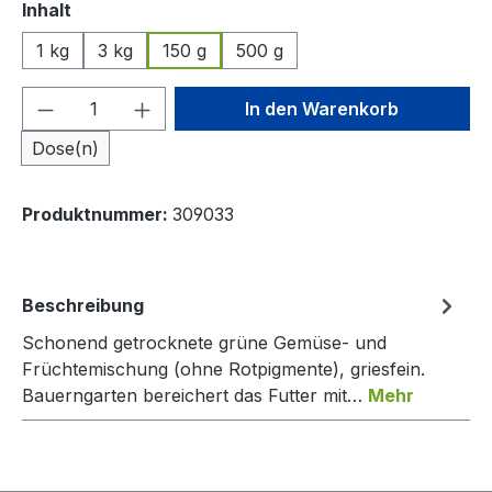
auswählen
Inhalt
1 kg
3 kg
150 g
500 g
Produkt Anzahl: Gib den gewünschten We
In den Warenkorb
Dose(n)
Produktnummer:
309033
Beschreibung
Schonend getrocknete grüne Gemüse- und
Früchtemischung (ohne Rotpigmente), griesfein.
Bauerngarten bereichert das Futter mit…
Mehr