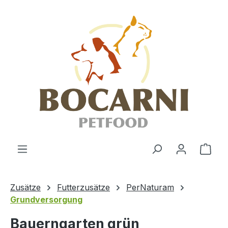
Zum Hauptinhalt springen
Ware
Zusätze
Futterzusätze
PerNaturam
Grundversorgung
Bauerngarten grün