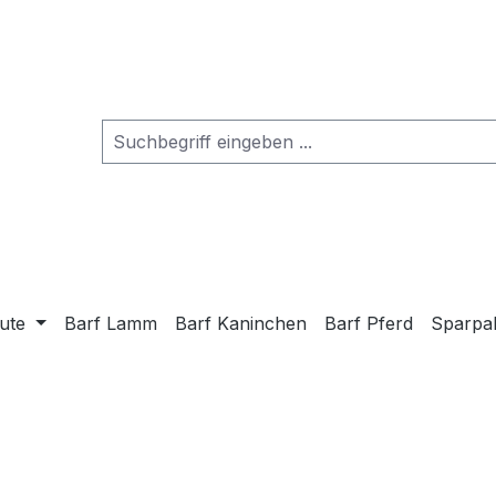
ute
Barf Lamm
Barf Kaninchen
Barf Pferd
Sparpa
l