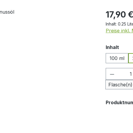
Regulärer Pr
17,90 
Inhalt:
0.25 Li
Preise inkl
ausw
Inhalt
100 ml
Produkt
Flasche(n)
Produktnu