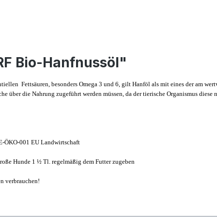
RF Bio-Hanfnussöl"
tiellen Fettsäuren, besonders Omega 3 und 6, gilt Hanföl als mit eines der am wer
che über die Nahrung zugeführt werden müssen, da der tierische Organismus diese n
DE-ÖKO-001 EU Landwirtschaft
große Hunde 1 ½ Tl. regelmäßig dem Futter zugeben
n verbrauchen!