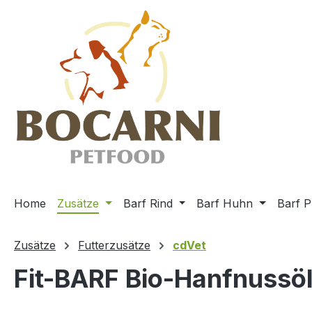
m Hauptinhalt springen
Zur Suche springen
Zur Hauptnavigation springen
Home
Zusätze
Barf Rind
Barf Huhn
Barf P
Zusätze
Futterzusätze
cdVet
Fit-BARF Bio-Hanfnussö