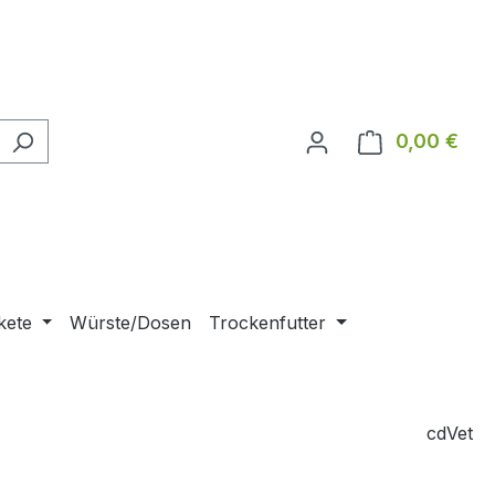
0,00 €
Ware
kete
Würste/Dosen
Trockenfutter
cdVet