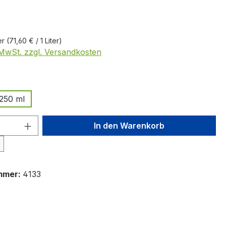
eis:
€
ter
(71,60 € / 1 Liter)
. MwSt. zzgl. Versandkosten
ählen
250 ml
 Anzahl: Gib den gewünschten Wert ein 
In den Warenkorb
mmer:
4133