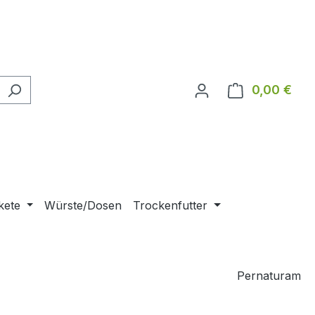
0,00 €
Ware
kete
Würste/Dosen
Trockenfutter
Pernaturam