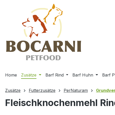
m Hauptinhalt springen
Zur Suche springen
Zur Hauptnavigation springen
Home
Zusätze
Barf Rind
Barf Huhn
Barf P
Zusätze
Futterzusätze
PerNaturam
Grundve
Fleischknochenmehl Rin