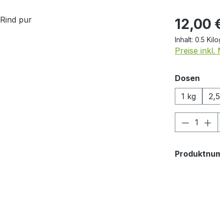
Regulärer Pr
12,00 
Inhalt:
0.5 Ki
Preise inkl
ausw
Dosen
1 kg
2,5
Produkt
Produktnu