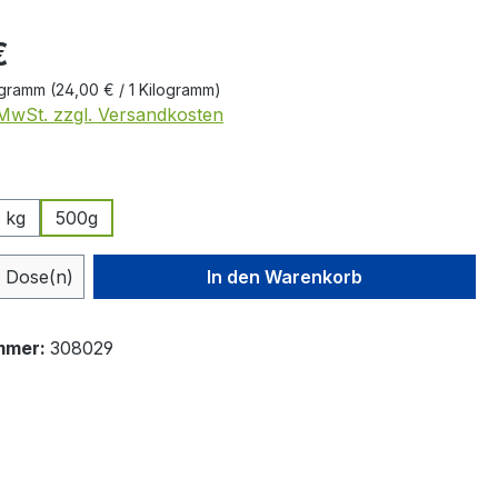
eis:
€
logramm
(24,00 € / 1 Kilogramm)
. MwSt. zzgl. Versandkosten
ählen
 kg
500g
 Anzahl: Gib den gewünschten Wert ein 
Dose(n)
In den Warenkorb
mmer:
308029