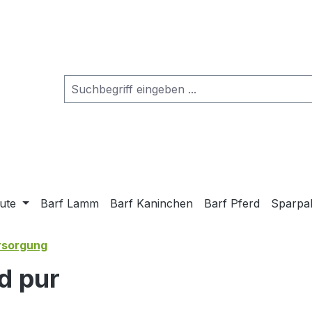
ute
Barf Lamm
Barf Kaninchen
Barf Pferd
Sparpa
rsorgung
d pur