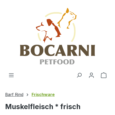
Zum Hauptinhalt springen
Ware
Barf Rind
Frischware
Muskelfleisch * frisch