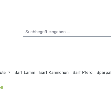
ute
Barf Lamm
Barf Kaninchen
Barf Pferd
Sparpa
ll