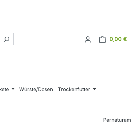
0,00 €
Ware
kete
Würste/Dosen
Trockenfutter
Pernaturam