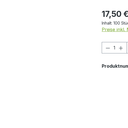
Regulärer Pr
17,50 
Inhalt:
100 St
Preise inkl
Produkt
Produktnu