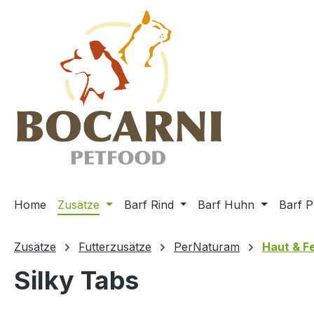
m Hauptinhalt springen
Zur Suche springen
Zur Hauptnavigation springen
Home
Zusätze
Barf Rind
Barf Huhn
Barf P
Zusätze
Futterzusätze
PerNaturam
Haut & Fe
Silky Tabs