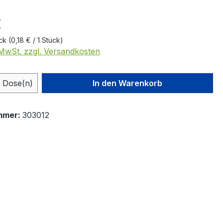
eis:
€
ück
(0,18 € / 1 Stück)
. MwSt. zzgl. Versandkosten
 Anzahl: Gib den gewünschten Wert ein 
Dose(n)
In den Warenkorb
mmer:
303012