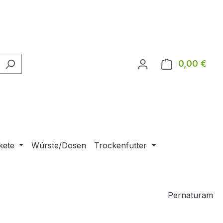
0,00 €
Ware
kete
Würste/Dosen
Trockenfutter
Pernaturam