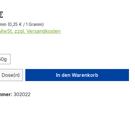
eis:
€
amm
(0,25 € / 1 Gramm)
. MwSt. zzgl. Versandkosten
ählen
50g
 Anzahl: Gib den gewünschten Wert ein 
Dose(n)
In den Warenkorb
mmer:
302022