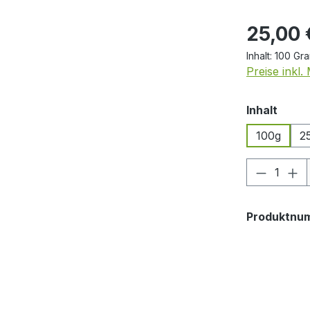
Regulärer Pr
25,00 
Inhalt:
100 Gr
Preise inkl
ausw
Inhalt
100g
2
Produkt
Produktnu