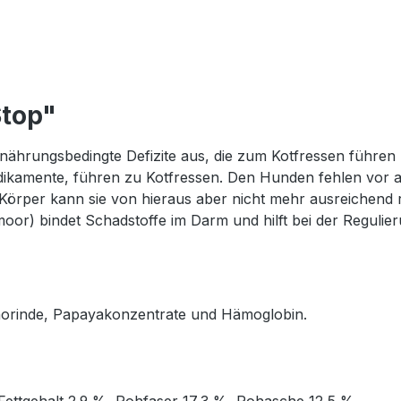
Stop"
nährungsbedingte Defizite aus, die zum Kotfressen führen
ikamente, führen zu Kotfressen. Den Hunden fehlen vor a
 Körper kann sie von hieraus aber nicht mehr ausreichend
or) bindet Schadstoffe im Darm und hilft bei der Regulier
chorinde, Papayakonzentrate und Hämoglobin.
Fettgehalt 2,9 %, Rohfaser 17,3 %, Rohasche 12,5 %.