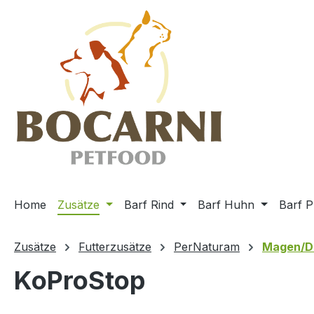
m Hauptinhalt springen
Zur Suche springen
Zur Hauptnavigation springen
Home
Zusätze
Barf Rind
Barf Huhn
Barf P
Zusätze
Futterzusätze
PerNaturam
Magen/D
KoProStop