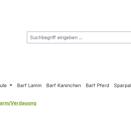
ute
Barf Lamm
Barf Kaninchen
Barf Pferd
Sparpa
arm/Verdauung