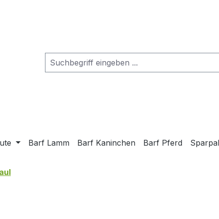
ute
Barf Lamm
Barf Kaninchen
Barf Pferd
Sparpa
aul