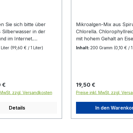
n Sie sich bitte über
Mikroalgen-Mix aus Spir
s Silberwasser in der
Chlorella. Chlorophyllre
und im Internet.
mit hohem Gehalt an Eise
s Silberwasser sollte kühl
Magnesium und Aminosä
 Liter
(99,60 € / 1 Liter)
Inhalt:
200 Gramm
(0,10 € /
l aufbewahrt werden
Reich an Vitaminen des B
 in der Nähe von
Komplexes, an Betacarot
äten stehen, da sonst die
Vitamin C. Spirella Mikro
en ausflocken und sich
hilft bei der Regeneration
r Belag am Boden
Entgiftung, fördert die Bl
 Preis:
Regulärer Preis:
 €
19,50 €
und wirkt positiv auf die
. MwSt. zzgl. Versandkosten
Preise inkl. MwSt. zzgl. Ver
Pigmentierung. Der hohe
Chlorophyllgehalt reduzie
Details
In den Warenko
Ausdünstungen läufiger
Hündinnen und bindet G
aus Maul oder Fell.
Zusammensetzung Spirul