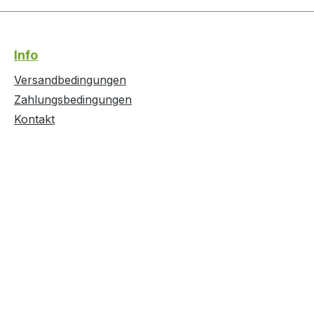
inweise
g. Je
ben Sie
Info
becher
 (am
Versandbedingungen
patika)
Zahlungsbedingungen
a 10 - 14
Kontakt
erden.
ehalt 7,2
sche 6,7
%, P 1,1