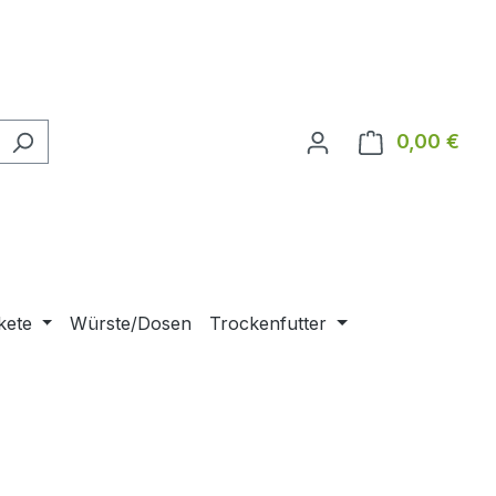
0,00 €
Ware
kete
Würste/Dosen
Trockenfutter