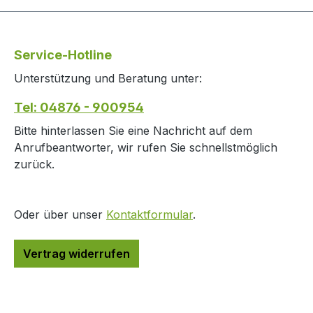
Sie Ascodent Plus täglich. 5 kg
Körpergewicht = 1/2 Messlöffel15
kg Körpergewicht = 1 Messlöffel30
Service-Hotline
kg Körpergewicht = 1 gehäuter
Unterstützung und Beratung unter:
Messlöffel40 kg Körpergewicht = 2
Messlöffel Der Messlöffel fasst 0,5
Tel: 04876 - 900954
g
Bitte hinterlassen Sie eine Nachricht auf dem
Anrufbeantworter, wir rufen Sie schnellstmöglich
zurück.
Oder über unser
Kontaktformular
.
Vertrag widerrufen