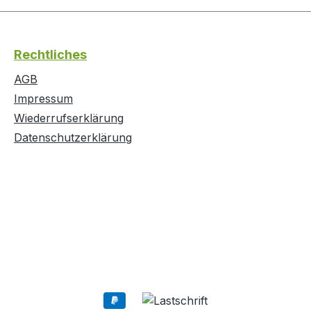
Chlorella Anwendungsh
Hunde bis 5 kg 1 - 2 g/Ta
weitere 10 kg Gewicht ge
Rechtliches
zusätzlich 5 g. Der Mess
fasst 2 g. Zur Entgiftung
AGB
besten kombiniert mit He
Impressum
sollte die Dosis an Spirell
Wiederrufserklärung
Tage lang verdoppelt w
Datenschutzerklärung
Inhaltsstoffe Analytische
Bestandteile und Gehalte
Rohprotein 66,2 %, Fettg
%, Rohfaser 3,1 %, Roha
%. Mineralstoffe Ca 0,13 
%, Na 0,68 %