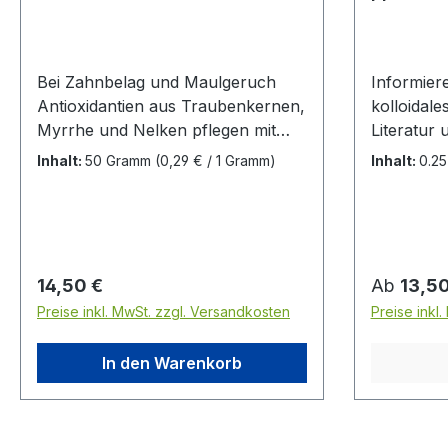
Bei Zahnbelag und Maulgeruch
Informiere
Antioxidantien aus Traubenkernen,
kolloidale
Myrrhe und Nelken pflegen mit
Literatur 
entzündungshemmenden
Kolloidale
Inhalt:
50 Gramm
(0,29 € / 1 Gramm)
Inhalt:
0.25
Eigenschaften das Zahnfleisch und
und dunke
die Maulflora. Zusammensetzung:
und nicht
Traubenkerne, Myrrhe, Zeolith,
Elektroger
Gewürznelke. Technologische
Silberion
Zusatzstoffe je Kg: Klinoptilolith
als graue
Regulärer Preis:
Regulärer
14,50 €
Ab
13,50
sedimentären Ursprungs 9 g
absetzen.
Preise inkl. MwSt. zzgl. Versandkosten
Preise inkl
Analytische
Bestandteile: Rohprotein 1,4 %,
In den Warenkorb
Fettgehalt 0,7 %, Rohfaser 1 %,
Rohasche 9,5 %. Mineralstoffe Ca
0,87 %, P 0,03 %, Na 0,08
%Fütterungsempfehlung: Füttern