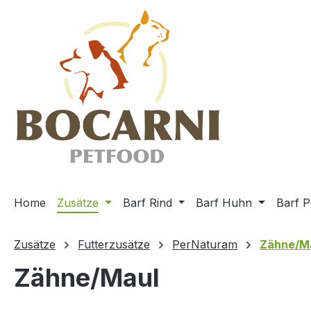
m Hauptinhalt springen
Zur Suche springen
Zur Hauptnavigation springen
Home
Zusätze
Barf Rind
Barf Huhn
Barf P
Zusätze
Futterzusätze
PerNaturam
Zähne/M
Zähne/Maul